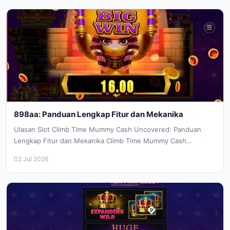
898aa: Panduan Lengkap Fitur dan Mekanika
Ulasan Slot Climb Time Mummy Cash Uncovered: Panduan
Lengkap Fitur dan Mekanika Climb Time Mummy Cash
Uncovered dari High Limit...
02 Jul 2026