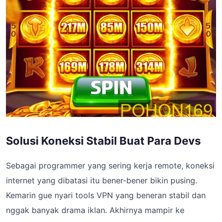
Solusi Koneksi Stabil Buat Para Devs
Sebagai programmer yang sering kerja remote, koneksi
internet yang dibatasi itu bener-bener bikin pusing.
Kemarin gue nyari tools VPN yang beneran stabil dan
nggak banyak drama iklan. Akhirnya mampir ke